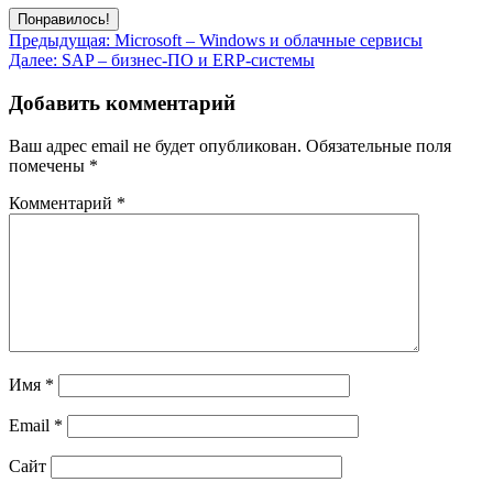
Понравилось!
Навигация
Предыдущая:
Microsoft – Windows и облачные сервисы
Далее:
SAP – бизнес-ПО и ERP-системы
по
записям
Добавить комментарий
Ваш адрес email не будет опубликован.
Обязательные поля
помечены
*
Комментарий
*
Имя
*
Email
*
Сайт