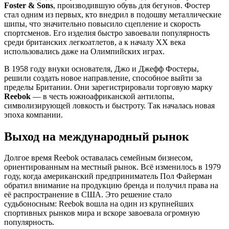
Foster & Sons
, производившую обувь для бегунов. Фостер
стал одним из первых, кто внедрил в подошву металлические
шипы, что значительно повысило сцепление и скорость
спортсменов. Его изделия быстро завоевали популярность
среди британских легкоатлетов, а к началу XX века
использовались даже на Олимпийских играх.
В 1958 году внуки основателя, Джо и Джефф Фостеры,
решили создать новое направление, способное выйти за
пределы Британии. Они зарегистрировали торговую марку
Reebok
— в честь южноафриканской антилопы,
символизирующей ловкость и быстроту. Так началась новая
эпоха компании.
Выход на международный рынок
Долгое время Reebok оставалась семейным бизнесом,
ориентированным на местный рынок. Всё изменилось в 1979
году, когда американский предприниматель Пол Файерман
обратил внимание на продукцию бренда и получил права на
её распространение в США. Это решение стало
судьбоносным: Reebok вошла на один из крупнейших
спортивных рынков мира и вскоре завоевала огромную
популярность.