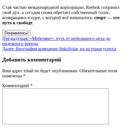
Став частью международной корпорации, Reebok сохранил
свой дух, а сегодня снова обретает собственный голос,
возвращаясь к идее, с которой всё начиналось:
спорт — это
путь к свободе
.
Понравилось!
Навигация
Предыдущая:
«Мебеляне»: путь от небольшого цеха до
надежного бренда
по
Далее:
Биография компании JinkoSolar, их история успеха
записям
Добавить комментарий
Ваш адрес email не будет опубликован.
Обязательные поля
помечены
*
Комментарий
*