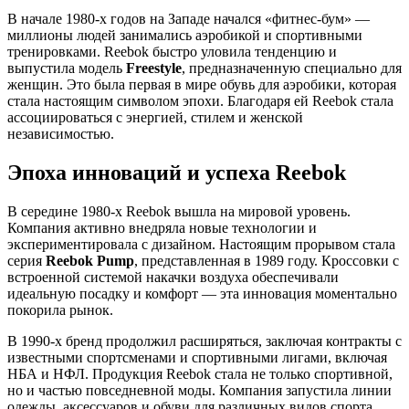
В начале 1980-х годов на Западе начался «фитнес-бум» —
миллионы людей занимались аэробикой и спортивными
тренировками. Reebok быстро уловила тенденцию и
выпустила модель
Freestyle
, предназначенную специально для
женщин. Это была первая в мире обувь для аэробики, которая
стала настоящим символом эпохи. Благодаря ей Reebok стала
ассоциироваться с энергией, стилем и женской
независимостью.
Эпоха инноваций и успеха Reebok
В середине 1980-х Reebok вышла на мировой уровень.
Компания активно внедряла новые технологии и
экспериментировала с дизайном. Настоящим прорывом стала
серия
Reebok Pump
, представленная в 1989 году. Кроссовки с
встроенной системой накачки воздуха обеспечивали
идеальную посадку и комфорт — эта инновация моментально
покорила рынок.
В 1990-х бренд продолжил расширяться, заключая контракты с
известными спортсменами и спортивными лигами, включая
НБА и НФЛ. Продукция Reebok стала не только спортивной,
но и частью повседневной моды. Компания запустила линии
одежды, аксессуаров и обуви для различных видов спорта,