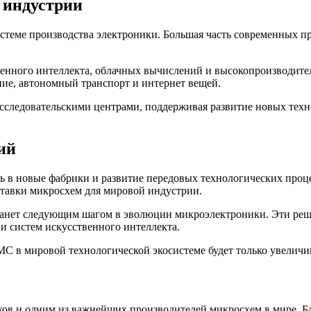
 индустрии
стеме производства электроники. Большая часть современных п
венного интеллекта, облачных вычислений и высокопроизводите
ие, автономный транспорт и интернет вещей.
сследовательскими центрами, поддерживая развитие новых техн
ий
 в новые фабрики и развитие передовых технологических проц
ставки микросхем для мировой индустрии.
станет следующим шагом в эволюции микроэлектроники. Эти реш
и систем искусственного интеллекта.
C в мировой технологической экосистеме будет только увеличив
в и одним из важнейших производителей микросхем в мире. Бл