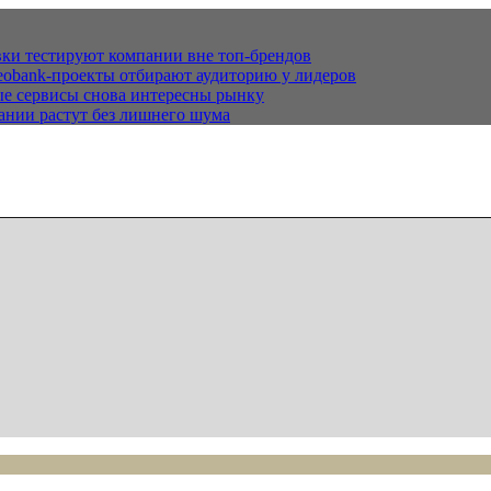
ки тестируют компании вне топ-брендов
eobank-проекты отбирают аудиторию у лидеров
е сервисы снова интересны рынку
ании растут без лишнего шума