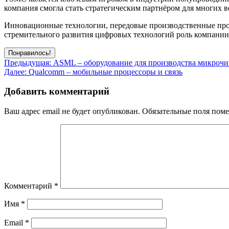
компания смогла стать стратегическим партнёром для многих 
Инновационные технологии, передовые производственные проц
стремительного развития цифровых технологий роль компании б
Понравилось!
Навигация
Предыдущая:
ASML – оборудование для производства микроч
Далее:
Qualcomm – мобильные процессоры и связь
по
записям
Добавить комментарий
Ваш адрес email не будет опубликован.
Обязательные поля пом
Комментарий
*
Имя
*
Email
*