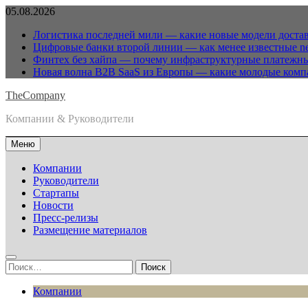
Перейти
05.08.2026
к
Логистика последней мили — какие новые модели достав
содержимому
Цифровые банки второй линии — как менее известные n
Финтех без хайпа — почему инфраструктурные платежны
Новая волна B2B SaaS из Европы — какие молодые комп
TheCompany
Компании & Руководители
Меню
Компании
Руководители
Стартапы
Новости
Пресс-релизы
Размещение материалов
Найти:
Компании