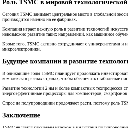
Роль TSMC в мировой технологической
Сегодня TSMC занимает центральное место в глобальной экоси
производится именно на её фабриках.
Компания играет важную роль в развитии технологий искусст
невозможно развитие таких направлений, как машинное обучен
Кроме того, TSMC активно сотрудничает с университетами и и
микроэлектроники.
Будущее компании и развитие технолог
В ближайшие годы TSMC планирует продолжать инвестировать
комплексы в разных странах, чтобы обеспечить стабильные по
Развитие технологий 2 нм и более компактных техпроцессов 
энергоэффективные процессоры для компьютеров, смартфонов 
Спрос на полупроводники продолжает расти, поэтому роль TSM
Заключение
TSMC является ключевым игроком в индустрии полупроводнико