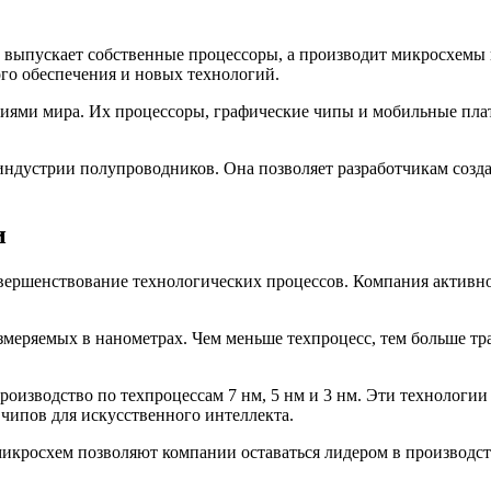
е выпускает собственные процессоры, а производит микросхемы 
ого обеспечения и новых технологий.
ями мира. Их процессоры, графические чипы и мобильные плат
индустрии полупроводников. Она позволяет разработчикам созд
и
ершенствование технологических процессов. Компания активно 
меряемых в нанометрах. Чем меньше техпроцесс, тем больше тр
оизводство по техпроцессам 7 нм, 5 нм и 3 нм. Эти технологи
чипов для искусственного интеллекта.
микросхем позволяют компании оставаться лидером в производс