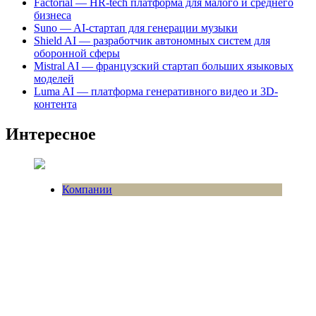
Factorial — HR-tech платформа для малого и среднего
бизнеса
Suno — AI-стартап для генерации музыки
Shield AI — разработчик автономных систем для
оборонной сферы
Mistral AI — французский стартап больших языковых
моделей
Luma AI — платформа генеративного видео и 3D-
контента
Интересное
Компании