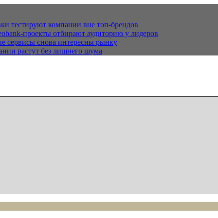
ки тестируют компании вне топ-брендов
eobank-проекты отбирают аудиторию у лидеров
е сервисы снова интересны рынку
ании растут без лишнего шума