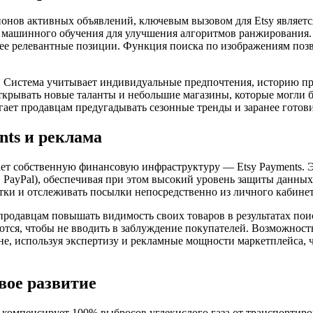
онов активных объявлений, ключевым вызовом для Etsy являетс
и машинного обучения для улучшения алгоритмов ранжирования.
лее релевантные позиции. Функция поиска по изображениям поз
sy. Система учитывает индивидуальные предпочтения, историю 
открывать новые таланты и небольшие магазины, которые могли
ает продавцам предугадывать сезонные тренды и заранее готови
nts и реклама
ет собственную финансовую инфраструктуру — Etsy Payments. Э
, PayPal), обеспечивая при этом высокий уровень защиты данны
тки и отслеживать посылки непосредственно из личного кабинета
продавцам повышать видимость своих товаров в результатах пои
тся, чтобы не вводить в заблуждение покупателей. Возможност
не, используя экспертизу и рекламные мощности маркетплейса,
вое развитие
компенсирует 100% выбросов углекислого газа от транспортиров