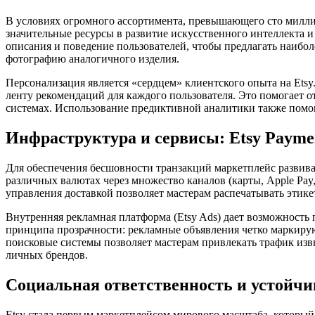
В условиях огромного ассортимента, превышающего сто милли
значительные ресурсы в развитие искусственного интеллекта 
описания и поведение пользователей, чтобы предлагать наибо
фотографию аналогичного изделия.
Персонализация является «сердцем» клиентского опыта на Et
ленту рекомендаций для каждого пользователя. Это помогает 
системах. Использование предиктивной аналитики также помог
Инфраструктура и сервисы: Etsy Payme
Для обеспечения бесшовности транзакций маркетплейс развива
различных валютах через множество каналов (карты, Apple Pay
управления доставкой позволяет мастерам распечатывать этике
Внутренняя рекламная платформа (Etsy Ads) дает возможность 
принципа прозрачности: рекламные объявления четко маркирую
поисковые системы позволяет мастерам привлекать трафик изв
личных брендов.
Социальная ответственность и устойчи
Etsy стала первым маркетплейсом мирового масштаба, который 