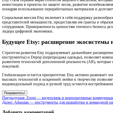
инвестиции в проекты по защите лесов, развитие возобновляе
поощряя использование переработанных материалов и долговеч
Социальная миссия Etsy включает в себя поддержку разнообр
представителей меньшинств, предоставляя им гранты и образо
сотрудников. Приверженность ценностям этичного бизнеса дела
лидера цифровой экономики.
Будущее Etsy: расширение экосистемы
Стратегия развития Etsy подразумевает дальнейшее расширени
инструменты) и Depop (перепродажа одежды), позволяет комп
развитием технологий дополненной реальности (AR), которые п
покупкой.
Глобализация остается приоритетом: Etsy активно развивает 
высоких технологий и искренней любви к творчеству позволяет
индивидуальный подход и ручной труд остаются востребованн
Понравилось!
Навигация
Предыдущая:
Zoom — видеосвязь и корпоративные коммуника
Далее:
Atlassian — инструменты для разработки и командной р
по
записям
Добавить комментарий