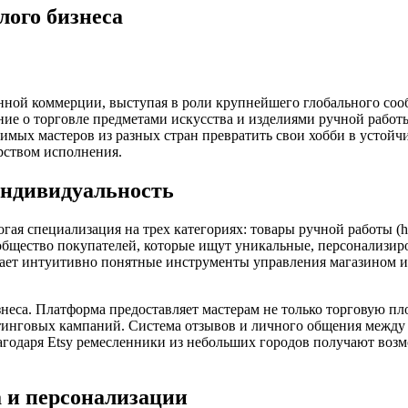
лого бизнеса
нной коммерции, выступая в роли крупнейшего глобального соо
ие о торговле предметами искусства и изделиями ручной работы
имых мастеров из разных стран превратить свои хобби в устойчи
рством исполнения.
индивидуальность
гая специализация на трех категориях: товары ручной работы (h
ообщество покупателей, которые ищут уникальные, персонализи
гает интуитивно понятные инструменты управления магазином и
знеса. Платформа предоставляет мастерам не только торговую п
тинговых кампаний. Система отзывов и личного общения между 
лагодаря Etsy ремесленники из небольших городов получают воз
 и персонализации