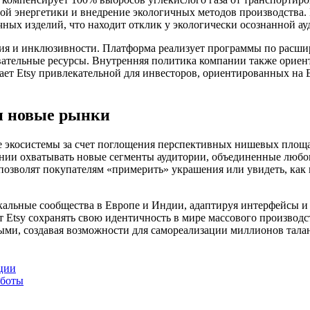
мой энергетики и внедрение экологичных методов производства.
ных изделий, что находит отклик у экологически осознанной а
азия и инклюзивности. Платформа реализует программы по рас
вательные ресурсы. Внутренняя политика компании также ориен
ет Etsy привлекательной для инвесторов, ориентированных на E
 и новые рынки
е экосистемы за счет поглощения перспективных нишевых площа
ании охватывать новые сегменты аудитории, объединенные любо
озволят покупателям «примерить» украшения или увидеть, как п
локальные сообщества в Европе и Индии, адаптируя интерфейсы 
 Etsy сохранять свою идентичность в мире массового производс
ыми, создавая возможности для самореализации миллионов тала
ции
аботы