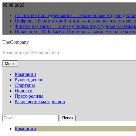
Перейти
06.08.2026
к
Логистика последней мили — какие новые модели достав
содержимому
Цифровые банки второй линии — как менее известные n
Финтех без хайпа — почему инфраструктурные платежны
Новая волна B2B SaaS из Европы — какие молодые комп
TheCompany
Компании & Руководители
Меню
Компании
Руководители
Стартапы
Новости
Пресс-релизы
Размещение материалов
Найти:
Компании