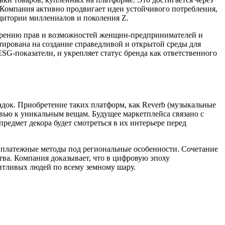
 Компания активно продвигает идеи устойчивого потребления,
удитории миллениалов и поколения Z.
ширению прав и возможностей женщин-предпринимателей и
тирована на создание справедливой и открытой среды для
SG-показатели, и укрепляет статус бренда как ответственного
док. Приобретение таких платформ, как Reverb (музыкальные
вью к уникальным вещам. Будущее маркетплейса связано с
редмет декора будет смотреться в их интерьере перед
и платежные методы под региональные особенности. Сочетание
тва. Компания доказывает, что в цифровую эпоху
нтливых людей по всему земному шару.