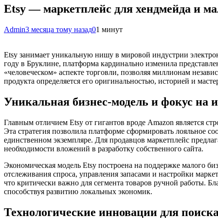
Etsy — маркетплейс для хендмейда и ма
Admin
3 месяца тому назад
0
1 минут
Etsy занимает уникальную нишу в мировой индустрии электро
году в Бруклине, платформа кардинально изменила представлен
«человеческом» аспекте торговли, позволяя миллионам независ
продукта определяется его оригинальностью, историей и масте
Уникальная бизнес-модель и фокус на 
Главным отличием Etsy от гигантов вроде Amazon является стро
Эта стратегия позволила платформе сформировать лояльное с
единственном экземпляре. Для продавцов маркетплейс предла
необходимости вложений в разработку собственного сайта.
Экономическая модель Etsy построена на поддержке малого би
отслеживания спроса, управления запасами и настройки марке
что критически важно для сегмента товаров ручной работы. Б
способствуя развитию локальных экономик.
Технологические инновации для поиска