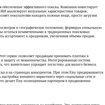
я обеспечение эффективного поиска. Компания инвестирует
 ИИ анализирует визуальные характеристики товаров,
воляет покупателям находить нужные вещи, просто загрузив
просмотров и географическое положение, формируя уникальную
 бы остаться незамеченными в традиционных поисковых
ть ассортимент к праздникам, увеличивая объемы продаж.
тот сервис позволяет продавцам принимать платежи в
х и защиту от мошенничества. Интегрированная система
, что значительно упрощает логистику для малого бизнеса.
ска и на страницах конкурентов. При этом Etsy придерживается
ь настройки внешнего маркетинга через социальные сети и
 что делает Etsy полноценным партнером в продвижении
ки товаров, купленных на платформе. Это достигается через